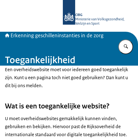
Naar de homepage van Geschillenins
CIBG
Ministerie van Volksgezondheid,
Welzijn en Sport
Erkenning geschilleninstanties in de zorg
Vu
Toegankelijkheid
Een overheidswebsite moet voor iedereen goed toegankelijk
zijn. Kunt u een pagina toch niet goed gebruiken? Dan kunt u
dit bij ons melden.
Wat is een toegankelijke website?
U moet overheidswebsites gemakkelijk kunnen vinden,
gebruiken en bekijken. Hiervoor past de Rijksoverheid de
internationale standaard voor digitale toegankelijkheid toe.