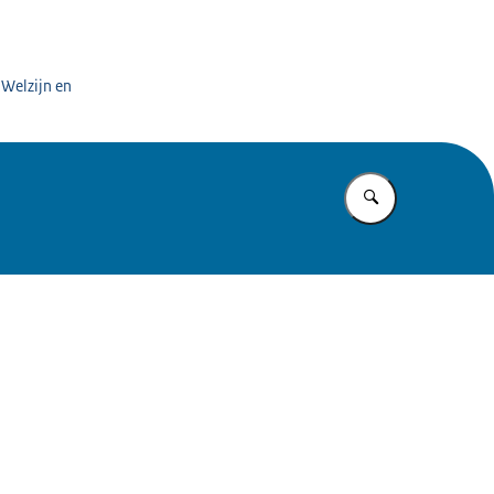
antieszorg
 Welzijn en
Vul in wat u z