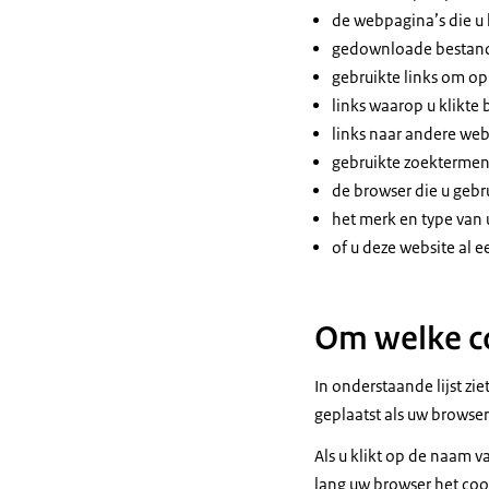
de webpagina’s die u
gedownloade bestan
gebruikte links om o
links waarop u klikte
links naar andere web
gebruikte zoektermen
de browser die u gebru
het merk en type van
of u deze website al e
Om welke co
In onderstaande lijst zi
geplaatst als uw browser
Als u klikt op de naam v
lang uw browser het coo